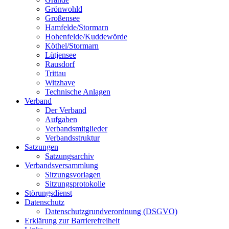
Grönwohld
Großensee
Hamfelde/Stormarn
Hohenfelde/Kuddewörde
Köthel/Stormarn
Lütjensee
Rausdorf
Trittau
Witzhave
Technische Anlagen
Verband
Der Verband
Aufgaben
Verbandsmitglieder
Verbandsstruktur
Satzungen
Satzungsarchiv
Verbandsversammlung
Sitzungsvorlagen
Sitzungsprotokolle
Störungsdienst
Datenschutz
Datenschutzgrundverordnung (DSGVO)
Erklärung zur Barrierefreiheit