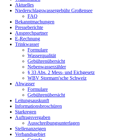
Aktuelles
Niederschlagswassergebühr Großensee
FAQ
Bekanntmachungen
Presseberichte
Ansprechpartner
E-Rechnung
Trinkwasser
Formulare
Wasserqualität
Gebührenübersicht
Nebenwasserzähler
§ 33 Abs. 2 Mess- und Eichgesetz
WBV Stormarn'sche Schweiz
Abwasser
Formulare
Gebührenübersicht
Leitungsauskunft
Informationsbroschüren
Starkregen
Auftragsvergaben
Ausschreibungsunterlagen
Stellenanzeigen
Verbandsgebiet
Grande