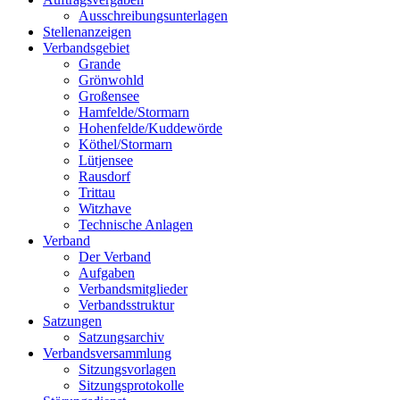
Ausschreibungsunterlagen
Stellenanzeigen
Verbandsgebiet
Grande
Grönwohld
Großensee
Hamfelde/Stormarn
Hohenfelde/Kuddewörde
Köthel/Stormarn
Lütjensee
Rausdorf
Trittau
Witzhave
Technische Anlagen
Verband
Der Verband
Aufgaben
Verbandsmitglieder
Verbandsstruktur
Satzungen
Satzungsarchiv
Verbandsversammlung
Sitzungsvorlagen
Sitzungsprotokolle