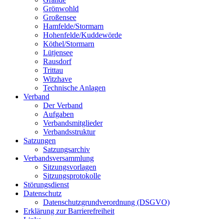
Grönwohld
Großensee
Hamfelde/Stormarn
Hohenfelde/Kuddewörde
Köthel/Stormarn
Lütjensee
Rausdorf
Trittau
Witzhave
Technische Anlagen
Verband
Der Verband
Aufgaben
Verbandsmitglieder
Verbandsstruktur
Satzungen
Satzungsarchiv
Verbandsversammlung
Sitzungsvorlagen
Sitzungsprotokolle
Störungsdienst
Datenschutz
Datenschutzgrundverordnung (DSGVO)
Erklärung zur Barrierefreiheit