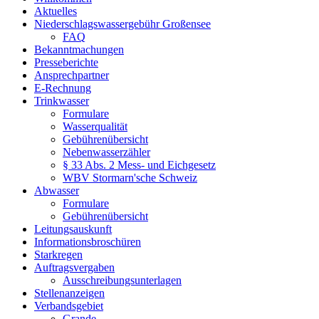
Aktuelles
Niederschlagswassergebühr Großensee
FAQ
Bekanntmachungen
Presseberichte
Ansprechpartner
E-Rechnung
Trinkwasser
Formulare
Wasserqualität
Gebührenübersicht
Nebenwasserzähler
§ 33 Abs. 2 Mess- und Eichgesetz
WBV Stormarn'sche Schweiz
Abwasser
Formulare
Gebührenübersicht
Leitungsauskunft
Informationsbroschüren
Starkregen
Auftragsvergaben
Ausschreibungsunterlagen
Stellenanzeigen
Verbandsgebiet
Grande