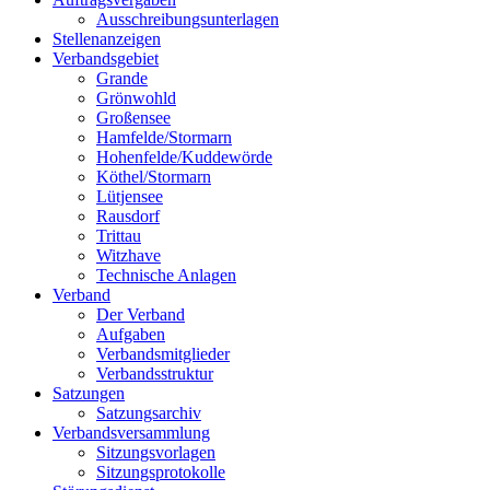
Ausschreibungsunterlagen
Stellenanzeigen
Verbandsgebiet
Grande
Grönwohld
Großensee
Hamfelde/Stormarn
Hohenfelde/Kuddewörde
Köthel/Stormarn
Lütjensee
Rausdorf
Trittau
Witzhave
Technische Anlagen
Verband
Der Verband
Aufgaben
Verbandsmitglieder
Verbandsstruktur
Satzungen
Satzungsarchiv
Verbandsversammlung
Sitzungsvorlagen
Sitzungsprotokolle